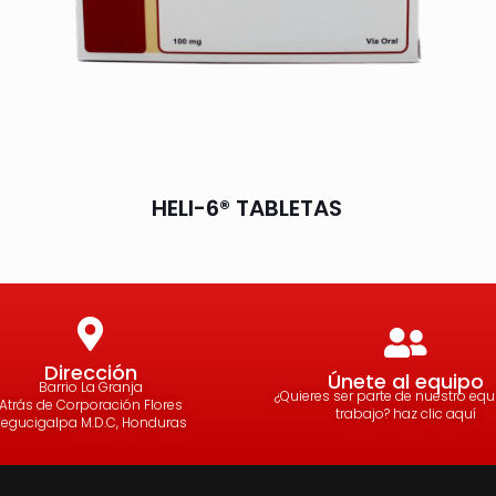
HELI-6® TABLETAS
Dirección
Únete al equipo
Barrio La Granja
¿Quieres ser parte de nuestro eq
Atrás de Corporación Flores
trabajo? haz clic aquí
Tegucigalpa M.D.C, Honduras