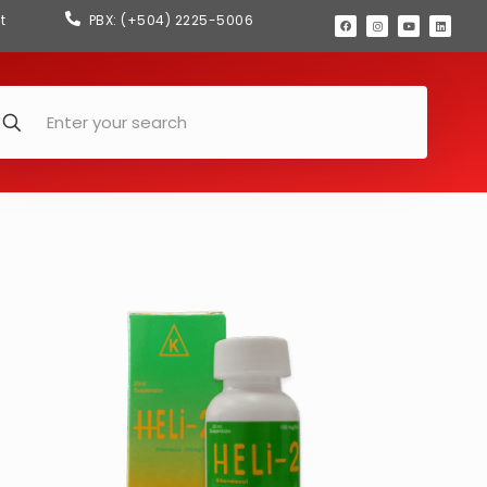
t
PBX: (+504) 2225-5006