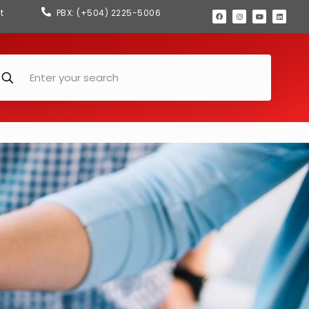
t
PBX: (+504) 2225-5006